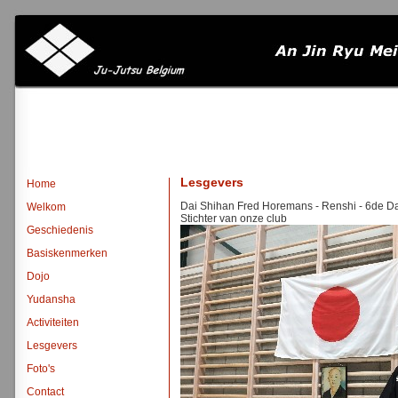
Lesgevers
Home
Dai Shihan Fred Horemans - Renshi - 6de D
Welkom
Stichter van onze club
Geschiedenis
Basiskenmerken
Dojo
Yudansha
Activiteiten
Lesgevers
Foto's
Contact