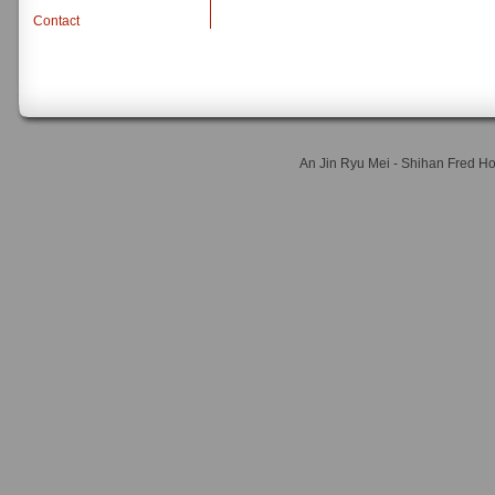
Contact
An Jin Ryu Mei - Shihan Fred 